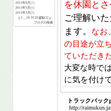
を休園とさ
2013年6月
(1)
2013年5月
(1)
2013年3月
(3)
ご理解いた
«
1
...
18
19
20
(21)
22
»
ブログの検索
ます。
なお
の目途が立
ていただき
大変な時で
に気を付け
トラックバックp
http://raimukun.j