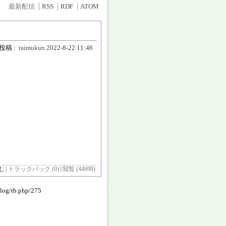
最新配信
RSS
RDF
ATOM
投稿 :
raimukun
2022-8-22 11:46
む
トラックバック (0)
閲覧 (44699)
blog/tb.php/275