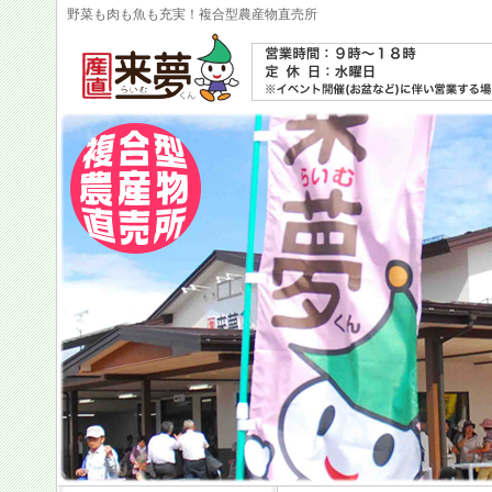
野菜も肉も魚も充実！複合型農産物直売所