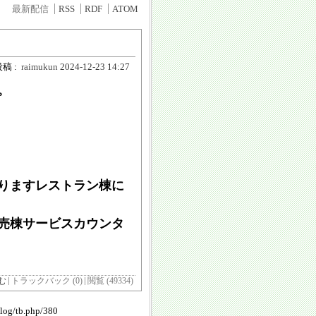
最新配信
RSS
RDF
ATOM
稿 :
raimukun
2024-12-23 14:27
。
おりますレストラン棟に
直売棟サービスカウンタ
む
トラックバック (0)
閲覧 (49334)
blog/tb.php/380