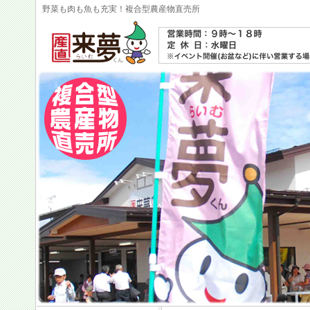
野菜も肉も魚も充実！複合型農産物直売所