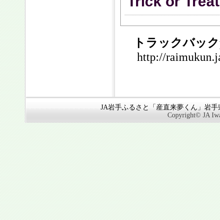
Trick or Trea
トラックバックp
http://raimukun.
JA岩手ふるさと「産直来夢くん」岩手県奥
Copyright© JA Iwa