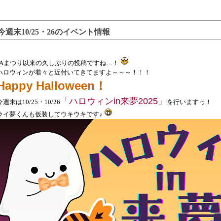
今週末10/25・26のイベント情報
JAまつり以来の久しぶりの投稿ですね…！
ハロウィンが着々と近付いてきてますよ～～～！！！
Happy Halloween！
「ハロウィンin来夢2025」
今週末は10/25・10/26
を行いますっ！
ライ夢くんも仮装してウキウキです♪