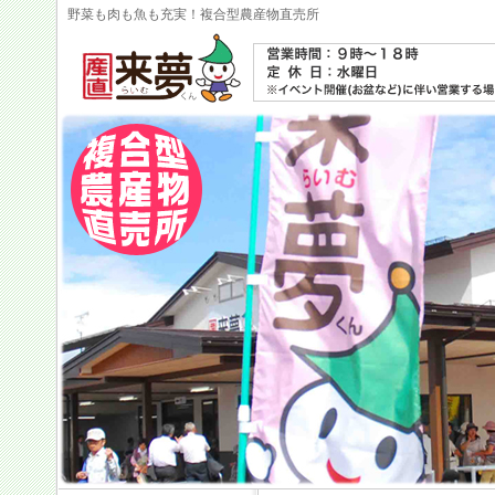
野菜も肉も魚も充実！複合型農産物直売所