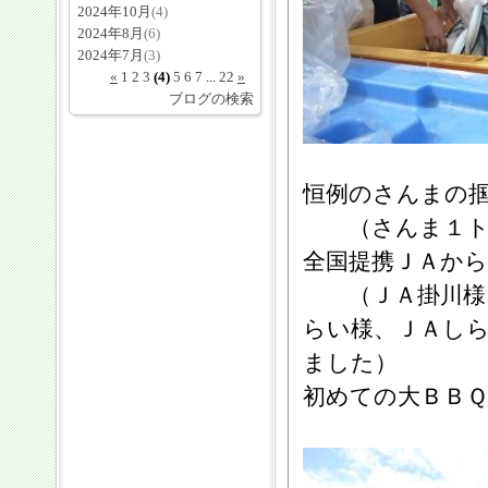
2024年10月
(4)
2024年8月
(6)
2024年7月
(3)
«
1
2
3
(4)
5
6
7
...
22
»
ブログの検索
恒例のさんまの
（さんま１ト
全国提携ＪＡから
（ＪＡ掛川様、
らい様、ＪＡし
ました）
初めての大ＢＢ