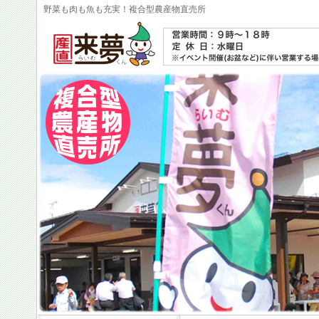
野菜も肉も魚も充実！複合型農産物直売所