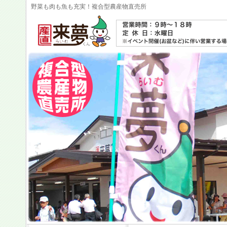
野菜も肉も魚も充実！複合型農産物直売所