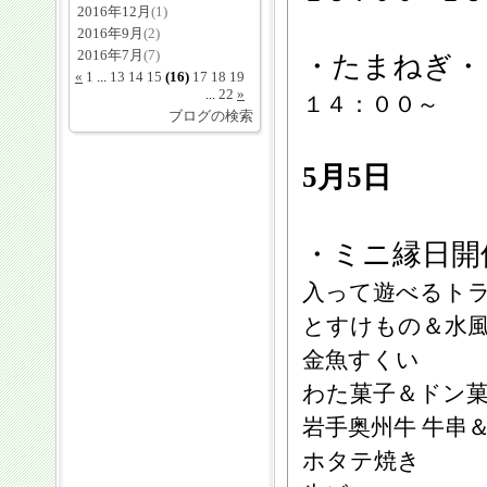
2016年12月
(1)
2016年9月
(2)
2016年7月
(7)
・たまねぎ・
«
1
...
13
14
15
(16)
17
18
19
...
22
»
１４：００～
ブログの検索
5月5日
・ミニ縁日開
入って遊べるト
とすけもの＆水
金魚すくい
わた菓子＆ドン
岩手奥州牛 牛串
ホタテ焼き