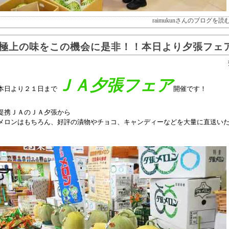
raimukunさんのブログを読
極上の味をこの機会に是非！！本日より夕張フェ
ＪＡ夕張フェア
本日より２１日まで
開催です！
提携ＪＡのＪＡ夕張から
メロンはもちろん、好評の漬物やチョコ、キャンディーなどを大量に直送い