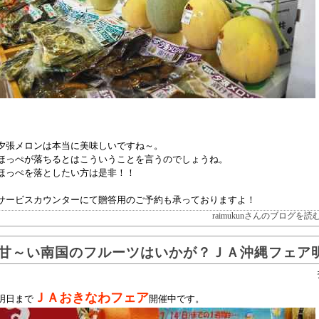
夕張メロンは本当に美味しいですね～。
ほっぺが落ちるとはこういうことを言うのでしょうね。
ほっぺを落としたい方は是非！！
サービスカウンターにて贈答用のご予約も承っておりますよ！
raimukunさんのブログを読
甘～い南国のフルーツはいかが？ＪＡ沖縄フェア
ＪＡおきなわフェア
明日まで
開催中です。