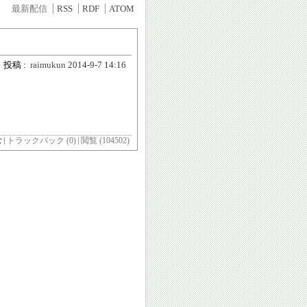
最新配信
RSS
RDF
ATOM
投稿 :
raimukun
2014-9-7 14:16
む
トラックバック (0)
閲覧 (104502)