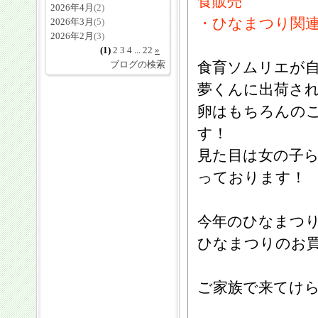
食販売
2026年4月
(2)
・ひなまつり関
2026年3月
(5)
2026年2月
(3)
(1)
2
3
4
...
22
»
ブログの検索
食育ソムリエが
夢くんに出荷さ
卵はもちろんの
す！
見た目は女の子
っております！
今年のひなまつ
ひなまつりのお
ご家族で来てけ