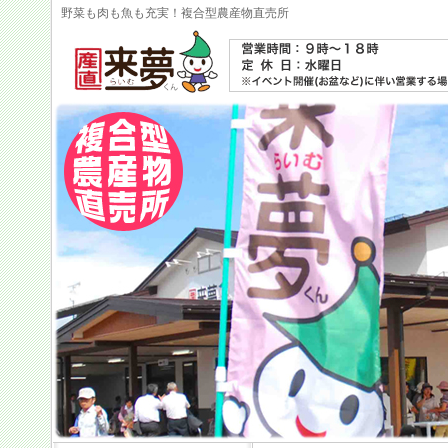
野菜も肉も魚も充実！複合型農産物直売所