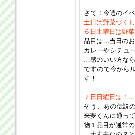
さて！今週のイ
土日は野菜づく
６日土曜日は野菜
品目は…当日の
カレーやシチュ
…感のいい方な
ですので今から
す！
７日日曜日は！
そう、あの伝説
来夢くんに通っ
物１品目が通常
…大丈夫なの？