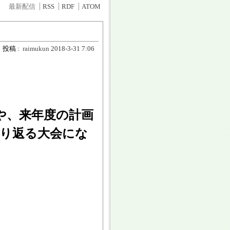
最新配信
RSS
RDF
ATOM
投稿 :
raimukun
2018-3-31 7:06
や、来年度の計画
振り返る大会にな