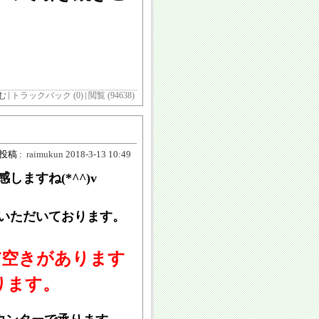
む
トラックバック (0)
閲覧 (94638)
投稿 :
raimukun
2018-3-13 10:49
ますね(*^^)v
いただいております。
だ空きがあります
ります。