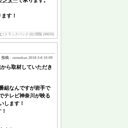
カウンター
で承ります。
ります！
む
トラックバック (0)
閲覧 (90659)
投稿 :
raimukun
2018-3-6 10:09
組から取材していただき
の番組なんですが岩手で
でテレビ神奈川が映る
いします！
す！