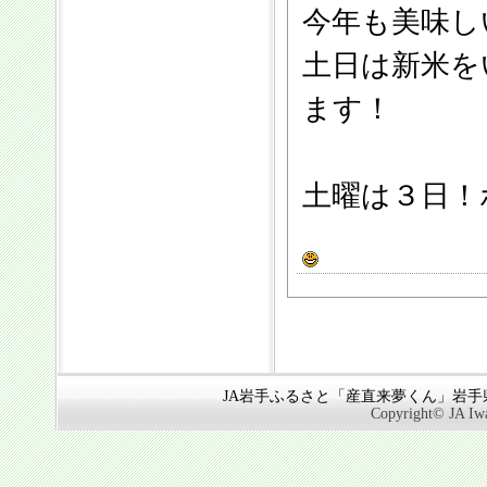
今年も美味し
土日は新米を
ます！
土曜は３日！
JA岩手ふるさと「産直来夢くん」岩手県奥
Copyright© JA Iwa