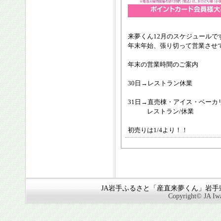
来夢くん12月のスケジュールで
年末年始、張り切って営業させ
年末の営業時間のご案内
30日→レストラン休業
31日→直売棟・アイス・ベーカリー
レストラン/休業
初売りは1/4より！！
JA岩手ふるさと「産直来夢くん」岩手県奥
Copyright© JA Iwa