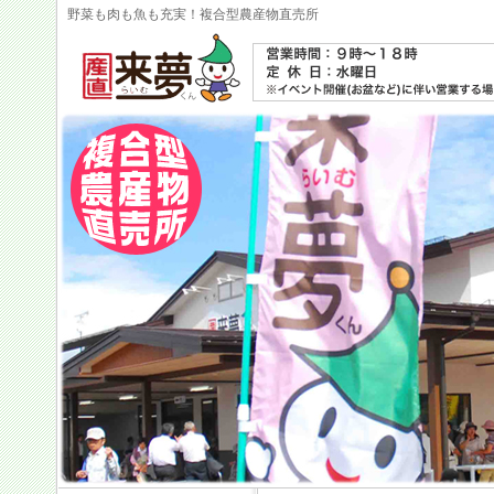
野菜も肉も魚も充実！複合型農産物直売所