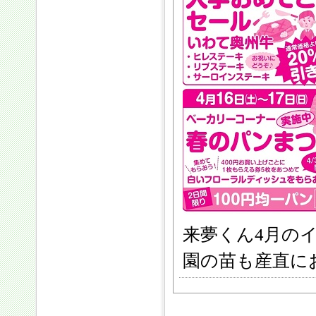
来夢くん4月の
園の苗も産直に