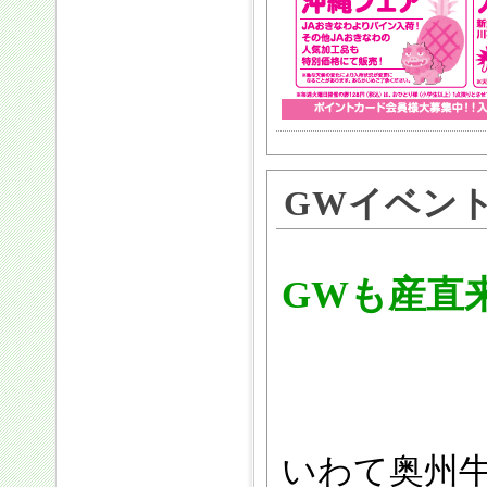
GWイベン
GWも産直
いわて奥州