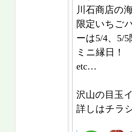
川石商店の
限定いちごパ
ーは5/4、5/
ミニ縁日
etc…
沢山の目玉
詳しはチラ