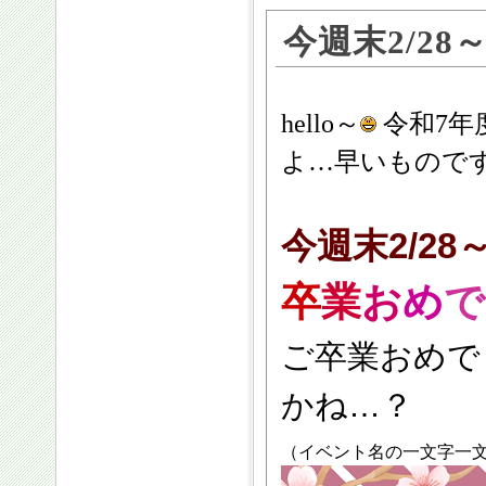
今週末2/28
hello～
令和7年
よ…早いものです
今週末2/28～
卒
業
お
め
で
ご卒業おめで
かね…？
（イベント名の一文字一文字