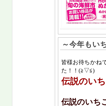
～今年もい
皆様お待ちかね
た！！(≧▽≦)
伝説のいち
伝説のいち