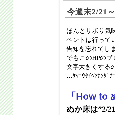
今週末2/21
ほんとサボり気味
ベントは行って
告知を忘れてしまう
でもこのHPのブログ
文字大きくするのと
…ｹｯｺｳﾀｲﾍﾝﾅﾝﾀ
「How t
ぬか床は”2/