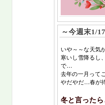
～今週末1/1
いや～～な天気
寒いし雪降るし
で…
去年の一月って
やだやだ…春が待
冬と言ったら