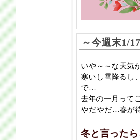
～今週末1/1
いや～～な天気
寒いし雪降るし
で…
去年の一月って
やだやだ…春が待
冬と言ったら