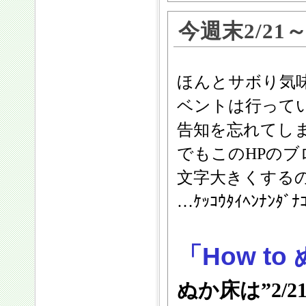
今週末2/21
ほんとサボり気味
ベントは行って
告知を忘れてしまう
でもこのHPのブログ
文字大きくするのと
…ｹｯｺｳﾀｲﾍﾝﾅﾝﾀ
「How t
ぬか床は”2/