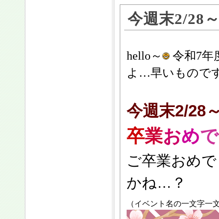
今週末2/28
hello～
令和7年
よ…早いものです
今週末2/28～
卒
業
お
め
で
ご卒業おめで
かね…？
（イベント名の一文字一文字