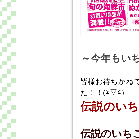
～今年もい
皆様お待ちかね
た！！(≧▽≦)
伝説のいち
伝説のいち