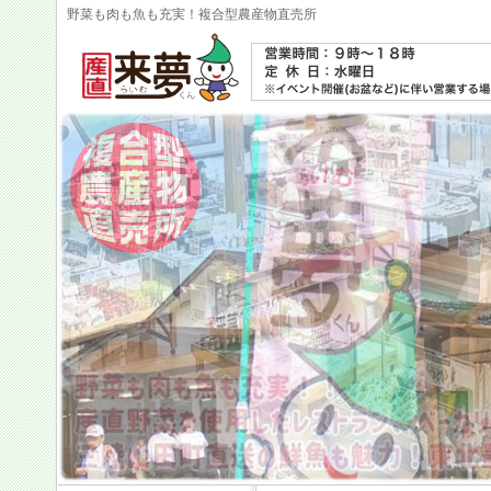
野菜も肉も魚も充実！複合型農産物直売所