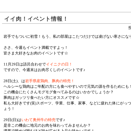
イイ肉！イベント情報！
投
岩手でもついに初雪！もう、私の部屋はこたつだけでは凌げない寒さになり
ささ、今週もイベント満載ですよっ！
皆さま大好きなお肉のイベントです☆
11月29日は語呂合わせで
イイニクの日！
ですので、今週末はお肉尽くしのイベントです♪
28日(土)、は
岩手県産鶏肉、豚肉の特売！
ヘルシーな鶏肉はご年配の方にも食べやすいので元気の源を作るためにも
この機会にたくさんモグモグ食べてみるのはいかかでしょうか？
豚肉はガッツリ食べたい方にオススメです☆
私も大好きです(笑)スポーツ、学業、仕事、家事、などに疲れた体にがっ
ょう！
29日(日)は
いわて奥州牛の特売
です♪
是非この機会に地元のお肉を味わってみませんか？
濃厚で噛めば噛むほど味が広がる上品な味わいです！