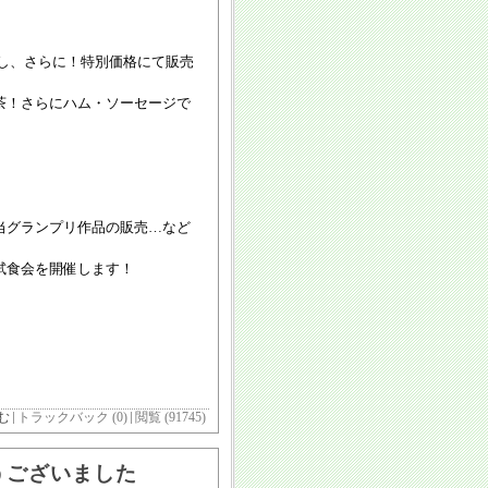
し、さらに！特別価格にて販売
茶！さらにハム・ソーセージで
当グランプリ作品の販売…など
試食会を開催します！
む
トラックバック (0)
閲覧 (91745)
うございました