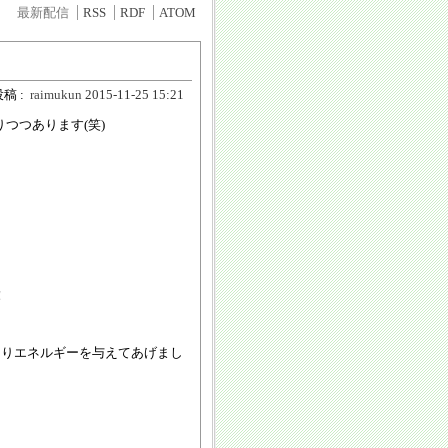
最新配信
RSS
RDF
ATOM
稿 :
raimukun
2015-11-25 15:21
つつあります(笑)
！
つりエネルギーを与えてあげまし