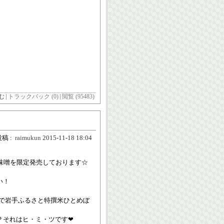
む
トラックバック (0)
閲覧 (95483)
稿 :
raimukun
2015-11-18 18:04
味噌を限定発売しております☆
い！
で岩手ふるさと特撰米ひとめぼ
？それはヒ・ミ・ツです❤