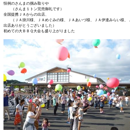
恒例のさんまの掴み取りや
（さんま１トン完売御礼です）
全国提携ＪＡからの出店、
（ＪＡ掛川様、ＪＡめぐみの様、ＪＡあいづ様、ＪＡ伊達みらい様、Ｊ
出店ありがとうございました）
初めての大ＢＢＱ大会も盛り上がりました