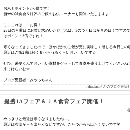
お米もポイントが5倍です！
新米の試食会＆好評のご飯のお供コーナーも開催いたしますよ！
こ、これは…！お得！
23日の月曜日にお買い求めいただければ、3のつく日は産直の日！ですの
はポイント5倍ですね！
寒くなってきましたので、ほかほかのご飯が更に美味しく感じる今日この
最近はご飯2膳は軽く食べられるくらいおいしいです☆
ぜひ、来夢くんでおいしい食材をゲットして食卓を盛り上げてくださいね
来てけらいむ☆
ブログ更新者：みやっちゃん
raimukunさんのブログを読
提携JAフェア＆ＪＡ食育フェア開催！
投
めっきりと最近は寒くなりましたね～。
最近は布団からも出たくないですが、こたつからも出たくないです笑