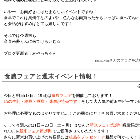
いやー、お肉好きにはたまらないイベントですね！
食卓でこれは奥州牛なのよ♪や、色んなお肉買ったからいっぱい食べてね♪
と会話がはずめばとても嬉しいです！
それでは今週末も
産直来夢くんに来てけらいむ☆
ブログ更新者：みやっちゃん
raimukunさんのブログを読
食農フェアと週末イベント情報！
投
今日と明日(18日、19日)は
食農フェア
を開催しております！
JAの牛乳・納豆・豆腐・味噌が特売です！
そして大人気の前沢牛ピーマン
お料理に必要なものばかりですね…！この機会にどうぞお買い求めくださ
そして今週末の21日～23日（土～月）はなんと
新米フェア第2弾!!
数量限定
れ/10?を
新米フェア第2弾!!
でご提供させていただきます！
さらに新米お買い上げのお客様には
粗品をプレゼント☆
粗品が何かって！