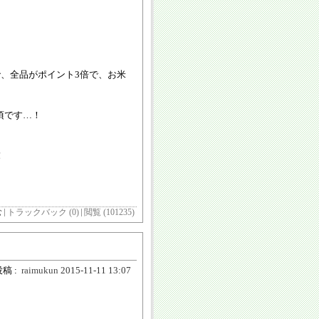
で、全品がポイント3倍で、お米
頃です…！
！
む
トラックバック (0)
閲覧 (101235)
稿 :
raimukun
2015-11-11 13:07