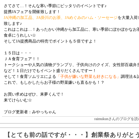
さてさて…！そんな寒い季節にピッタリのイベントです♪
提携JAフェアを開催致します！
JA沖縄の加工品、JA掛川のお茶、JAめぐみのハム・ソーセージ
を大量入荷
致します♪
これはこれは…！あったかい沖縄から加工品に、寒い季節にぽかぽかなお
食卓にうれしい☆
そしてJA提携商品の特売でポイントも５倍ですよ！
１５日は・・・
ＪＡ食育フェア！！
トークショーや人気の漬物グランプリ、子供向けのクイズ、女性部百歳弁
など！１日だけでもイベント盛りだくさんですー！
そして！食育ソムリエによる
「子供が嫌いな野菜も好きになる」
調理法＆
これで、もしかしたらお子様の野菜嫌いも直るかも！？
お買い求めはぜひ、来夢くんで！
来てけらいむ☆
ブログ更新者：みやっちゃん
raimukunさんのブログを読
【とても前の話ですが・・・】創業祭ありがと