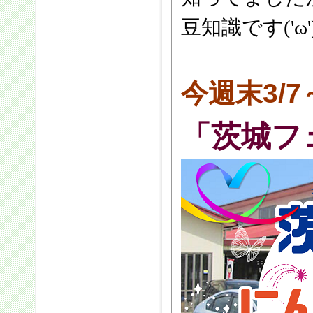
豆知識です('ω'
今週末3/7
「茨城フ