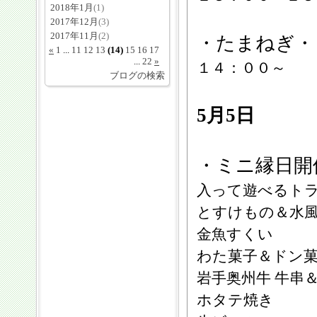
2018年1月
(1)
2017年12月
(3)
2017年11月
(2)
・たまねぎ・
«
1
...
11
12
13
(14)
15
16
17
...
22
»
１４：００～
ブログの検索
5月5日
・ミニ縁日開
入って遊べるト
とすけもの＆水
金魚すくい
わた菓子＆ドン
岩手奥州牛 牛串
ホタテ焼き