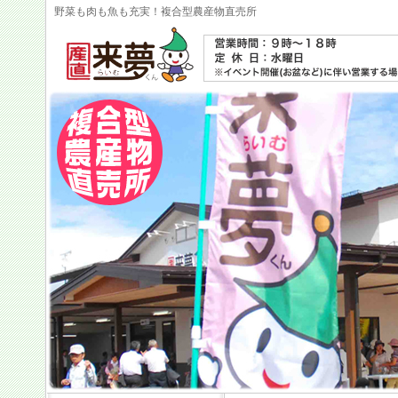
野菜も肉も魚も充実！複合型農産物直売所