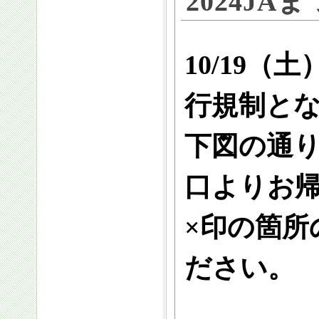
2024J
10/19
行規制と
下図の通
口よりお
×印の箇
ださい。