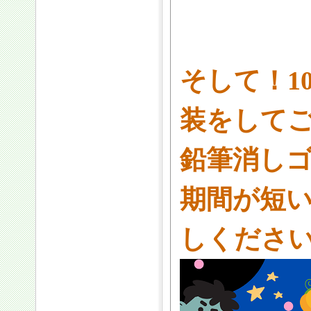
そして！1
装をして
鉛筆消しゴ
期間が短
しください