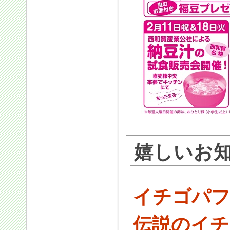
嬉しいお
イチゴパ
伝説のイチ