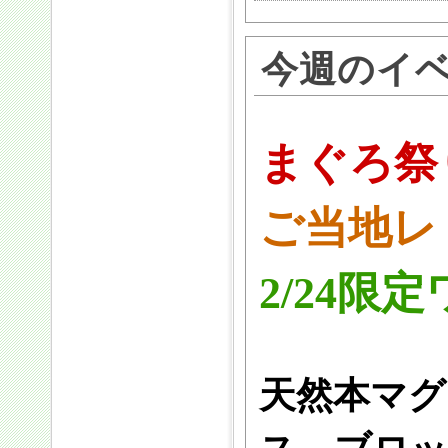
今週のイ
まぐろ祭
ご当地レ
2/24限
天然本マグ